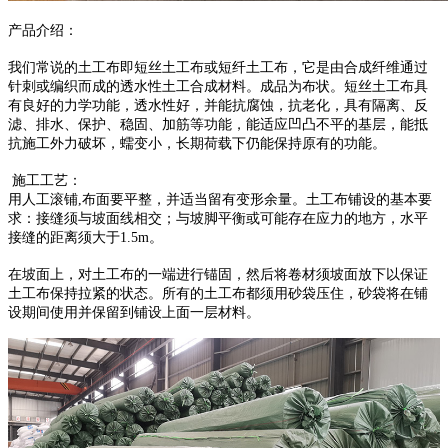
产品介绍：
我们常说的土工布即短丝土工布或短纤土工布，它是由合成纤维通过
针刺或编织而成的透水性土工合成材料。成品为布状。短丝土工布具
有良好的力学功能，透水性好，并能抗腐蚀，抗老化，具有隔离、反
滤、排水、保护、稳固、加筋等功能，能适应凹凸不平的基层，能抵
抗施工外力破坏，蠕变小，长期荷载下仍能保持原有的功能。
施工工艺：
用人工滚铺,布面要平整，并适当留有变形余量。土工布铺设的基本要
求：接缝须与坡面线相交；与坡脚平衡或可能存在应力的地方，水平
接缝的距离须大于1.5m。
在坡面上，对土工布的一端进行锚固，然后将卷材须坡面放下以保证
土工布保持拉紧的状态。所有的土工布都须用砂袋压住，砂袋将在铺
设期间使用并保留到铺设上面一层材料。