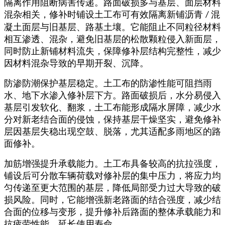
隔离作用阻断病害传递。路面破损多与基层、面层材料
混杂相关，修补时铺设土工布可有效隔离新铺沥青
混
/
凝土面层与旧基层、路基土壤。它能阻止不同粒径材料
相互渗透、混杂，避免旧基层的松散颗粒侵入新面层，
同时防止新铺材料流失，保障修补层结构完整性，减少
因材料混杂导致的早期开裂、沉降。​
防渗防潮保护基层稳定。土工布的防渗性能可阻挡雨
水、地下水渗入修补层下方。路面破损后，水分易侵入
基层引发软化、翻浆，土工布能形成隔水屏障，减少水
分对新老结合面的侵蚀，保持基层干燥坚实，避免修补
层因基层失稳出现空鼓、脱落，尤其适配多雨地区的路
面修补。
加筋增强提升承载能力。土工布具备较高的抗拉强度，
铺设后可分散车辆荷载对修补层的集中压力，将应力均
匀传递至更大范围的基层，降低局部受力过大导致的破
损风险。同时，它能增强新老路面的结合强度，减少结
合面的位移与变形，提升修补后路面的整体承载能力和
抗疲劳性能，延长使用寿命。