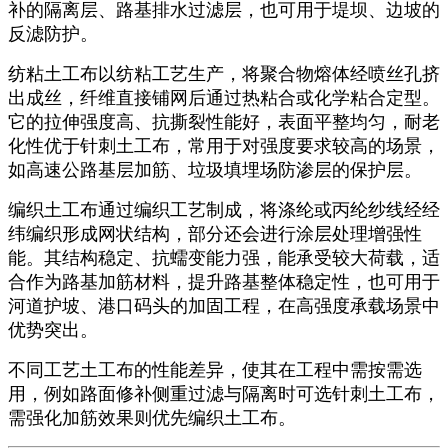
补的隔离层、路基排水过滤层，也可用于堤坝、边坡的
反滤防护。
纺粘土工布以纺粘工艺生产，将聚合物熔体经喷丝孔挤
出成丝，纤维直接铺网后通过热粘合或化学粘合定型。
它的拉伸强度高、抗撕裂性能好，表面平整均匀，耐老
化性优于针刺土工布，常用于对强度要求较高的场景，
如高速公路基层加筋、垃圾填埋场防渗层的保护层。
编织土工布通过编织工艺制成，将涤纶或丙纶纱线经经
纬编织形成网状结构，部分还会进行涂层处理增强性
能。其结构稳定、抗蠕变能力强，能承受较大荷载，适
合作为路基加筋材料，提升路基整体稳定性，也可用于
河道护坡、港口码头的加固工程，在高强度承载场景中
优势突出。
不同工艺土工布的性能差异，使其在工程中需按需选
用，例如路面修补侧重过滤与隔离时可选针刺土工布，
需强化加筋效果则优先编织土工布。