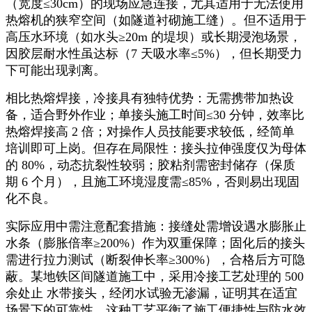
（宽度
≤
30cm
）的现场应急连接，尤其适用于无法使用
热熔机的狭窄空间（如隧道衬砌施工缝）。但不适用于
高压水环境（如水头≥
20m
的堤坝）或长期浸泡场景，
因胶层耐水性虽达标（
7
天吸水率≤
5%
），但长期受力
下可能出现剥离。
相比热熔焊接，冷接具有独特优势：无需携带加热设
备，适合野外作业；单接头施工时间
≤
30
分钟，效率比
热熔焊接高
2
倍；对操作人员技能要求较低，经简单
培训即可上岗。但存在局限性：接头拉伸强度仅为母体
的
80%
，动态抗裂性较弱；胶粘剂需密封储存（保质
期
6
个月），且施工环境湿度需≤
85%
，否则易出现固
化不良。
实际应用中需注意配套措施：接缝处需增设遇水膨胀止
水条（膨胀倍率
≥
200%
）作为双重保障；固化后的接头
需进行拉力测试（断裂伸长率≥
300%
），合格后方可隐
蔽。某地铁区间隧道施工中，采用冷接工艺处理的
500
余处止 水带接头，经闭水试验无渗漏，证明其在适宜
场景下的可靠性。这种工艺平衡了施工便捷性与防水效