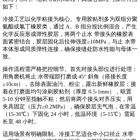
如下：
冷接工艺以化学粘接为核心。专用胶粘剂多为双组分聚
氨酯或氯丁橡胶类，通过
A
、
B
组分按比例混合，产生
化学反应形成弹性胶层，将两个止水 带接头的橡胶表
面紧密结合，胶层固化后拉伸强度≥
10MPa
，与止 水带
本体形成同质弹性连接，确保接缝处防水性能与母体一
致。
操作流程需严格把控细节。首先对接头部位进行处理：
用角磨机将止 水带端部打磨成
45
° 斜角（搭接长度
≥
10cm
），去除表面油污、粉尘，露出新鲜橡胶层；接
着在打磨面均匀涂刷胶粘剂（厚度
0.5-1mm
），晾置
5-10
分钟至指触不粘；然后将两个接头对齐压实，用
夹具固定（压力≥
0.2MPa
），确保胶层无气泡，在常温
（
15-30
℃）下固化
24
小时，低温环境（
5-15
℃）需延
长至
48
小时。
适用场景有明确限制。冷接工艺适合中小口径止 水带