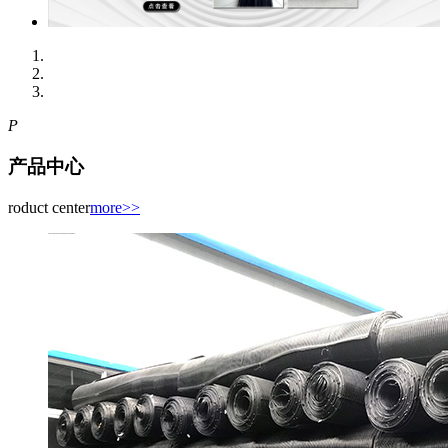
P
产品中心
roduct center
more>>